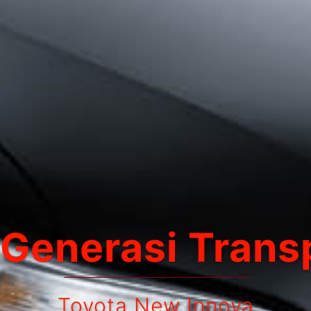
 Generasi Trans
Toyota New Innova