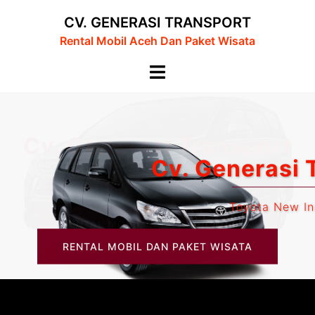
Langsung
CV. GENERASI TRANSPORT
ke
Rental Mobil Aceh Dan Paket Wisata
isi
Menu
toggle
Cv. Generasi Transpo
Toyota New Innova
RENTAL MOBIL DAN PAKET WISATA