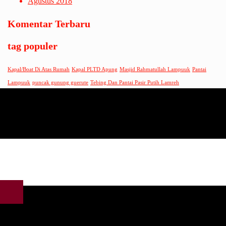
Agustus 2018
Komentar Terbaru
tag populer
Kapal/Boat Di Atas Rumah
Kapal PLTD Apung
Masjid Rahmatullah Lampuuk
Pantai
Lampuuk
puncak gunung guerute
Tebing Dan Pantai Pasir Putih Lamreh
© 2026 CV. GENERASI TRANSPORT. Bangga menggunakan
Sydney