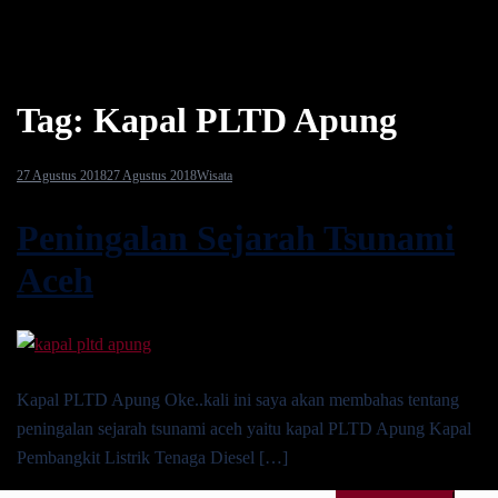
Tag:
Kapal PLTD Apung
27 Agustus 2018
27 Agustus 2018
Wisata
Peningalan Sejarah Tsunami
Aceh
Kapal PLTD Apung Oke..kali ini saya akan membahas tentang
peningalan sejarah tsunami aceh yaitu kapal PLTD Apung Kapal
Pembangkit Listrik Tenaga Diesel […]