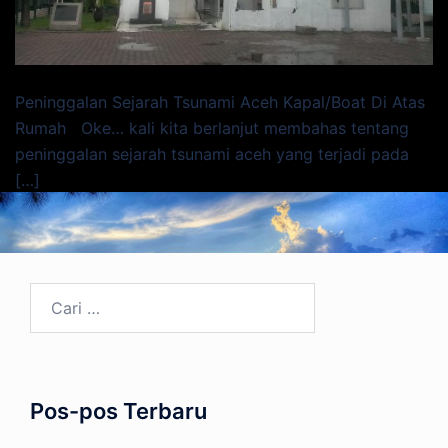
Peninggalan Sejarah Tsunami Aceh Kapal/Boat Di Atas
Rumah Oke… kali kita berlanjut membahas tentang
peninggalan sejarah tsunami aceh yang terjadi pada
[…]
Cari
untuk:
Pos-pos Terbaru